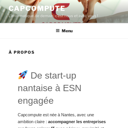
Aller
CAPCOMPUTE
au
L'informatique de demain, c'est nous et avec vous !
contenu
principal
Menu
À PROPOS
De start-up
nantaise à ESN
engagée
Capcompute est née à Nantes, avec une
ambition claire :
accompagner les entreprises